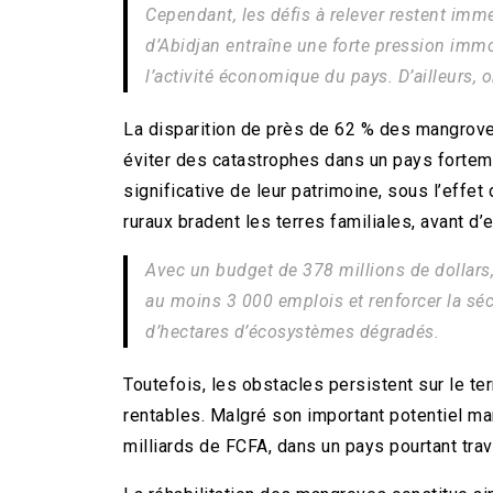
Cependant, les défis à relever restent im
d’Abidjan entraîne une forte pression immob
l’activité économique du pays. D’ailleurs
La disparition de près de 62 % des mangroves 
éviter des catastrophes dans un pays forteme
significative de leur patrimoine, sous l’eff
ruraux bradent les terres familiales, avant d’e
Avec un budget de 378 millions de dollars,
au moins 3 000 emplois et renforcer la sécu
d’hectares d’écosystèmes dégradés.
Toutefois, les obstacles persistent sur le t
rentables. Malgré son important potentiel ma
milliards de FCFA, dans un pays pourtant tra