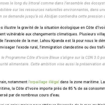
menses le long du littoral comme dans l’ensemble des écosy
ilière sur les ressources naturelles environnantes, dans une v
, on se demande jusqu’à où Abidjan contiendra cette pression
illustre la gravité de la situation écologique en Côte d’Ivoir
nt vulnérable aux changements climatiques. Plusieurs villag
et de l’avancée de la mer. Lahou Kpanda est là pour nous le 
nvisager l’exode rural, l’immigration clandestine ou des trafi
 le Programme Côte d’Ivoire Bleue s’aligne sur la CDN 3.0 po
rité alimentaire. Cette ambition vise aussi la préservation et 
errain, notamment
l’orpaillage illégal
dans la zone maritime. La 
ritime, la Côte d’Ivoire importe près de 85 % de sa consomm
versé par de nombreux cours d’eau.