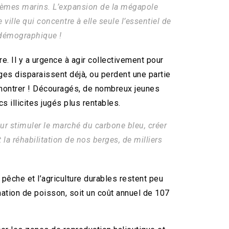
stèmes marins. L’expansion de la mégapole
ille qui concentre à elle seule l’essentiel de
 démographique !
e. Il y a urgence à agir collectivement pour
es disparaissent déjà, ou perdent une partie
démontrer ! Découragés, de nombreux jeunes
cs illicites jugés plus rentables.
ur stimuler le marché du carbone bleu, créer
la réhabilitation de nos berges, de milliers
pêche et l’agriculture durables restent peu
ation de poisson, soit un coût annuel de 107