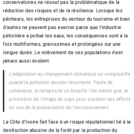
conservatoires ne résout pas la problématique de la
réduction des risques et de la résilience. Lorsque les
pêcheurs, les entreprises du secteur du tourisme et bien
d’autres ne peuvent pas exercer parce que l’industrie
pétrolière a pollué les eaux, les conséquences sont à la
fois multiformes, gravissimes et prolongées sur une
longue durée. Le relèvement de ces populations n’est
jamais aussi évident.
L’adaptation au changement climatique se complexifie
quand la pollution devient récurrente. Faute de
cohérence, la réceptivité se brouille ! De même que, la
promotion de l’image du pays pour soutenir ses efforts
en vue de la préservation de l’environnement.
La Côte d’Ivoire fait face à un risque réputationnel lié à la
destruction abusive de la forêt par la production du